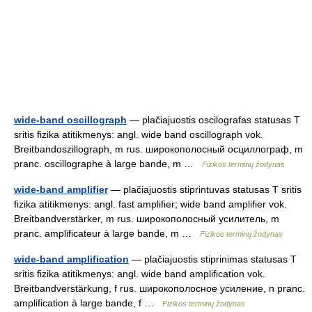
wide-band oscillograph
— plačiajuostis oscilografas statusas T
sritis fizika atitikmenys: angl. wide band oscillograph vok.
Breitbandoszillograph, m rus. широкополосный осциллограф, m
pranc. oscillographe à large bande, m …
Fizikos terminų žodynas
wide-band amplifier
— plačiajuostis stiprintuvas statusas T sritis
fizika atitikmenys: angl. fast amplifier; wide band amplifier vok.
Breitbandverstärker, m rus. широкополосный усилитель, m
pranc. amplificateur à large bande, m …
Fizikos terminų žodynas
wide-band amplification
— plačiajuostis stiprinimas statusas T
sritis fizika atitikmenys: angl. wide band amplification vok.
Breitbandverstärkung, f rus. широкополосное усиление, n pranc.
amplification à large bande, f …
Fizikos terminų žodynas