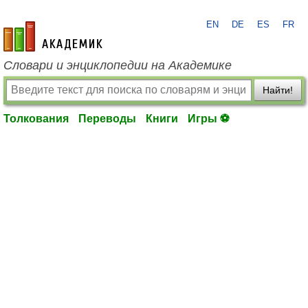
EN
DE
ES
FR
academic.ru
Словари и энциклопедии на Академике
Найти!
Толкования
Переводы
Книги
Игры ⚽