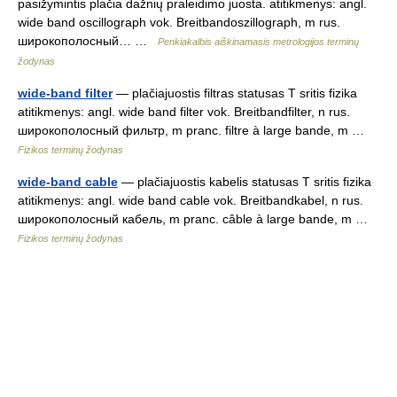
pasižymintis plačia dažnių praleidimo juosta. atitikmenys: angl.
wide band oscillograph vok. Breitbandoszillograph, m rus.
широкополосный… …
Penkiakalbis aiškinamasis metrologijos terminų
žodynas
wide-band filter
— plačiajuostis filtras statusas T sritis fizika
atitikmenys: angl. wide band filter vok. Breitbandfilter, n rus.
широкополосный фильтр, m pranc. filtre à large bande, m …
Fizikos terminų žodynas
wide-band cable
— plačiajuostis kabelis statusas T sritis fizika
atitikmenys: angl. wide band cable vok. Breitbandkabel, n rus.
широкополосный кабель, m pranc. câble à large bande, m …
Fizikos terminų žodynas